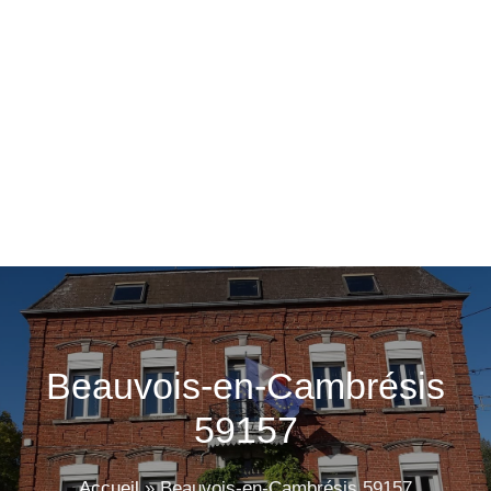
Beauvois-en-Cambrésis
59157
Accueil
»
Beauvois-en-Cambrésis 59157