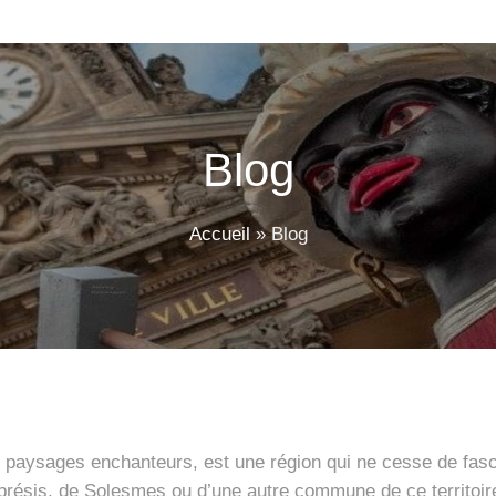
Blog
Accueil
»
Blog
 de paysages enchanteurs, est une région qui ne cesse de fa
résis, de Solesmes ou d’une autre commune de ce territoire