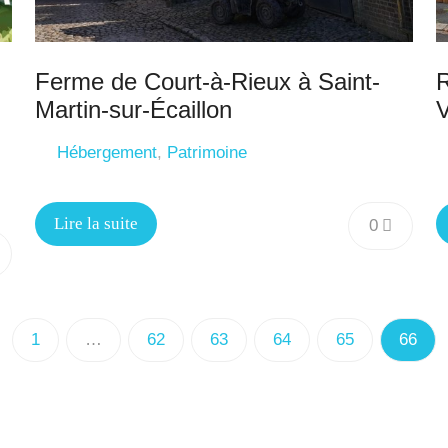
Ferme de Court-à-Rieux à Saint-
R
Martin-sur-Écaillon
V
Hébergement
,
Patrimoine
Lire la suite
0
1
…
62
63
64
65
66