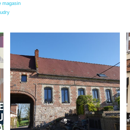
re magasin
udry