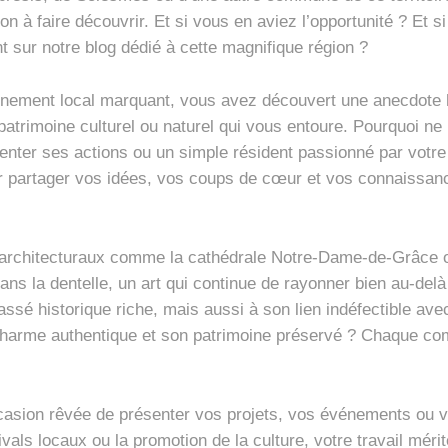
on à faire découvrir. Et si vous en aviez l’opportunité ? Et s
t sur notre blog dédié à cette magnifique région ?
vénement local marquant, vous avez découvert une anecdote 
atrimoine culturel ou naturel qui vous entoure. Pourquoi ne
nter ses actions ou un simple résident passionné par votre 
r partager vos idées, vos coups de cœur et vos connaissan
 architecturaux comme la cathédrale Notre-Dame-de-Grâce o
ans la dentelle, un art qui continue de rayonner bien au-del
sé historique riche, mais aussi à son lien indéfectible avec
harme authentique et son patrimoine préservé ? Chaque com
’occasion rêvée de présenter vos projets, vos événements ou 
ivals locaux ou la promotion de la culture, votre travail mér