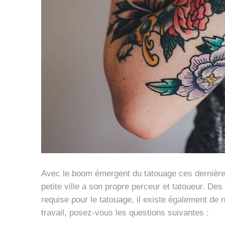
Avec le boom émergent du tatouage ces dernière
petite ville a son propre perceur et tatoueur. D
requise pour le tatouage, il existe également de 
travail, posez-vous les questions suivantes :