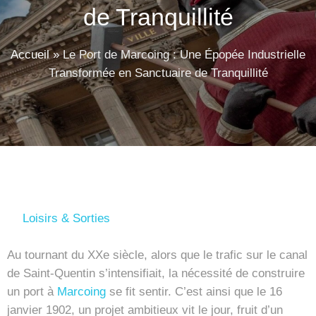
de Tranquillité
Accueil
»
Le Port de Marcoing : Une Épopée Industrielle
Transformée en Sanctuaire de Tranquillité
Loisirs & Sorties
Au tournant du XXe siècle, alors que le trafic sur le canal
de Saint-Quentin s’intensifiait, la nécessité de construire
un port à
Marcoing
se fit sentir. C’est ainsi que le 16
janvier 1902, un projet ambitieux vit le jour, fruit d’un