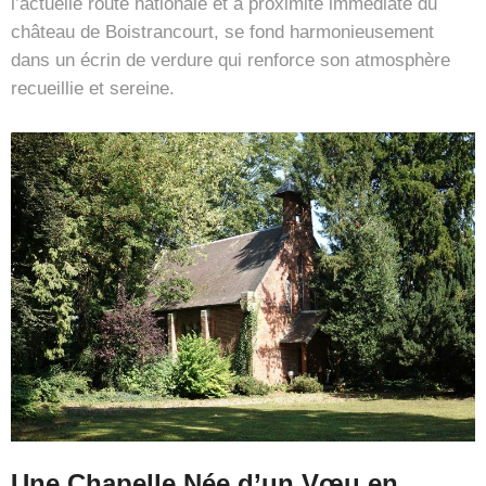
l’actuelle route nationale et à proximité immédiate du
château de Boistrancourt, se fond harmonieusement
dans un écrin de verdure qui renforce son atmosphère
recueillie et sereine.
Une Chapelle Née d’un Vœu en