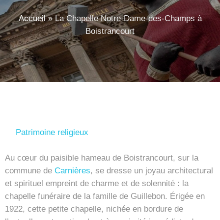
Accueil
»
La Chapelle Notre-Dame-des-Champs à
Boistrancourt
Patrimoine religieux
Au cœur du paisible hameau de Boistrancourt, sur la
commune de
Carnières
, se dresse un joyau architectural
et spirituel empreint de charme et de solennité : la
chapelle funéraire de la famille de Guillebon. Érigée en
1922, cette petite chapelle, nichée en bordure de