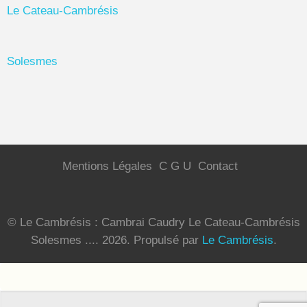
Le Cateau-Cambrésis
Solesmes
Mentions Légales
C G U
Contact
© Le Cambrésis : Cambrai Caudry Le Cateau-Cambrésis
Solesmes .... 2026.
Propulsé par
Le Cambrésis
.