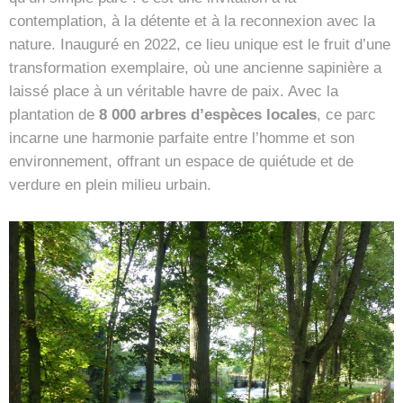
contemplation, à la détente et à la reconnexion avec la
nature. Inauguré en 2022, ce lieu unique est le fruit d’une
transformation exemplaire, où une ancienne sapinière a
laissé place à un véritable havre de paix. Avec la
plantation de
8 000 arbres d’espèces locales
, ce parc
incarne une harmonie parfaite entre l’homme et son
environnement, offrant un espace de quiétude et de
verdure en plein milieu urbain.