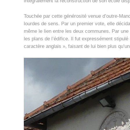
intégralement la reconstruction de son école dis
Touchée par cette générosité venue d’outre-Manche
lourdes de sens. Par un premier vote, elle décida 
même le lien entre les deux communes. Par une sec
les plans de l’édifice. Il fut expressément stipu
caractère anglais », faisant de lui bien plus q