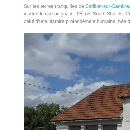
Sur les terres tranquilles de
Catillon-sur-Sambre
inattendu que poignant : l’École South Shields. Ce
celui d’une histoire profondément humaine, née d