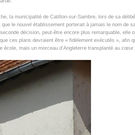
parue.
, la municipalité de Catillon-sur-Sambre, lors de sa délibér
que le nouvel établissement porterait à jamais le nom de sa b
onde décision, peut-être encore plus remarquable, elle offri
lé que ces plans devraient être « fidèlement exécutés », afin
u’une école, mais un morceau d’Angleterre transplanté au cœ