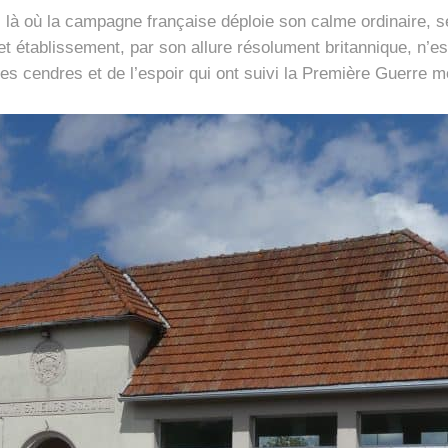
, là où la campagne française déploie son calme ordinaire, 
t établissement, par son allure résolument britannique, n’est
es cendres et de l’espoir qui ont suivi la Première Guerre m