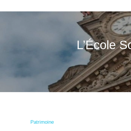
L’École S
Patrimoine