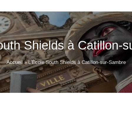
outh Shields à Catillon-
Accueil
»
L’École South Shields à Catillon-sur-Sambre