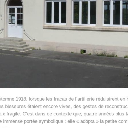
utomne 1918, lorsque les fracas de l’artillerie réduisirent en
es blessures étaient encore vives, des gestes de reconstruct
x fragile. C’est dans ce contexte que, quatre années plus ta
une immense portée symbolique : elle « adopta » la petite co