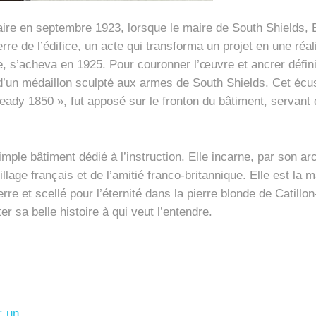
ire en septembre 1923, lorsque le maire de South Shields, 
re de l’édifice, un acte qui transforma un projet en une réa
e, s’acheva en 1925. Pour couronner l’œuvre et ancrer définiti
tion d’un médaillon sculpté aux armes de South Shields. Cet 
ady 1850 », fut apposé sur le fronton du bâtiment, servant 
imple bâtiment dédié à l’instruction. Elle incarne, par son arc
llage français et de l’amitié franco-britannique. Elle est la ma
rre et scellé pour l’éternité dans la pierre blonde de Catil
er sa belle histoire à qui veut l’entendre.
 : un…